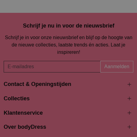
Schrijf je nu in voor de nieuwsbrief
Schrijf je in voor onze nieuwsbrief en blijf op de hoogte van
de nieuwe collecties, laatste trends én acties. Laat je
inspireren!
Aanmelden
Contact & Openingstijden
Langestraat 94-96
Collecties
3811 AK Amersfoort
033 4690704
Klantenservice
info@bodydress.nl
Over bodyDress
Openingstijden