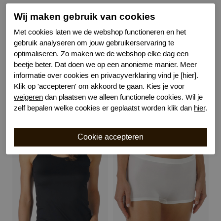
Leveranciercode
55204
Wij maken gebruik van cookies
Bestelcode
611300161
Met cookies laten we de webshop functioneren en het
Kleur
Huid
gebruik analyseren om jouw gebruikerservaring te
Materiaal
Viscose
optimaliseren. Zo maken we de webshop elke dag een
Wasvoorschrift
40 graden machinewas
beetje beter. Dat doen we op een anonieme manier. Meer
informatie over cookies en privacyverklaring vind je [hier].
Klik op 'accepteren' om akkoord te gaan. Kies je voor
weigeren
dan plaatsen we alleen functionele cookies. Wil je
zelf bepalen welke cookies er geplaatst worden klik dan
hier
.
Gerelateerde producten