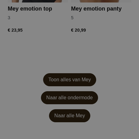
Mey emotion top
Mey emotion panty
3
5
3
€ 23,95
€ 20,99
€ 
Toon alles van Mey
Naar alle ondermode
Naar alle
Mey