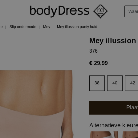
de
Slip ondermode
Mey
Mey illussion panty huid
Mey illussion
376
€ 29,99
38
40
42
Plaa
Alternatieve kleur