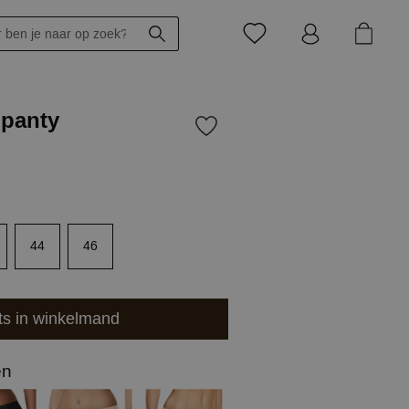
 panty
44
46
ts in winkelmand
en