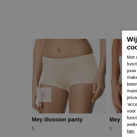
Wi
co
Met 
func
jouw 
make
bete
mani
priva
'acc
voor
funct
Mey illussion panty
Mey illuss
welk
5
1
hier
.