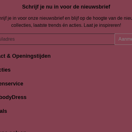
Schrijf je nu in voor de nieuwsbrief
rijf je in voor onze nieuwsbrief en blijf op de hoogte van de ni
collecties, laatste trends én acties. Laat je inspireren!
Aanme
ct & Openingstijden
Openingstijden
traat 94-96
cties
Maandag
K Amersfoort
13:00 
690704
enservice
Dinsdag
9:30 
odydress.nl
Woensdag
9.30 
 bodyDress
Donderdag
9:30 
Vrijdag
9:30 
als
Zaterdag
9:30 
Zondag
12.00 