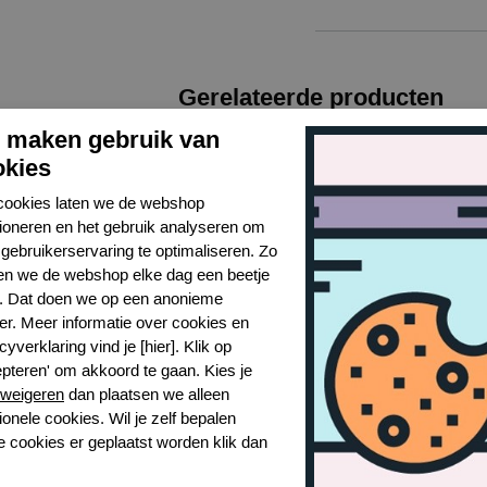
Gerelateerde producten
j maken gebruik van
okies
cookies laten we de webshop
tioneren en het gebruik analyseren om
gebruikerservaring te optimaliseren. Zo
n we de webshop elke dag een beetje
r. Dat doen we op een anonieme
er. Meer informatie over cookies en
cyverklaring vind je [hier]. Klik op
epteren' om akkoord te gaan. Kies je
weigeren
dan plaatsen we alleen
ionele cookies. Wil je zelf bepalen
ion panty
Mey illussion panty
Mey
e cookies er geplaatst worden klik dan
3
1