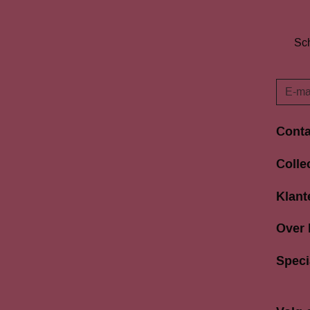
Sch
Conta
Langes
Colle
3811 A
033 4
Klant
info@b
Over
Speci