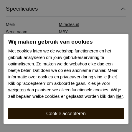
Specificaties
Merk
Miraclesuit
Serie naam
MBY
Leveranciercode
6516615
Wij maken gebruik van cookies
Bestelcode
641101547
Met cookies laten we de webshop functioneren en het
Kleur
Paars
gebruik analyseren om jouw gebruikerservaring te
Materiaal
Lycra
optimaliseren. Zo maken we de webshop elke dag een
Badpakeigenschap
corrigerend
beetje beter. Dat doen we op een anonieme manier. Meer
Correctieniveau
sterk
informatie over cookies en privacyverklaring vind je [hier].
Klik op 'accepteren' om akkoord te gaan. Kies je voor
Wasvoorschrift
handwas
weigeren
dan plaatsen we alleen functionele cookies. Wil je
Kenmerk
Niet voorgevormd zonder beugel
zelf bepalen welke cookies er geplaatst worden klik dan
hier
.