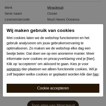
Merk
Miraclesuit
Serie naam
Ocean
Leveranciercode
Must Haves Oceanus
Bestelcode
641101725
Wij maken gebruik van cookies
Kleur
Diverse
Materiaal
Lycra
Met cookies laten we de webshop functioneren en het
gebruik analyseren om jouw gebruikerservaring te
Badpakeigenschap
corrigerend
optimaliseren. Zo maken we de webshop elke dag een
Correctieniveau
sterk
beetje beter. Dat doen we op een anonieme manier. Meer
Wasvoorschrift
handwas
informatie over cookies en privacyverklaring vind je [hier].
Nachtmode
Verstelbare bandjes
Klik op 'accepteren' om akkoord te gaan. Kies je voor
Kenmerk
Voorgevormd zonder beugel
weigeren
dan plaatsen we alleen functionele cookies. Wil je
zelf bepalen welke cookies er geplaatst worden klik dan
hier
.
Toon alles van Miraclesuit