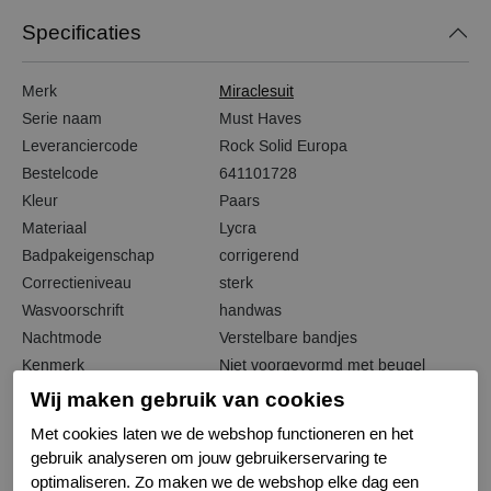
Specificaties
Merk
Miraclesuit
Serie naam
Must Haves
Leveranciercode
Rock Solid Europa
Bestelcode
641101728
Kleur
Paars
Materiaal
Lycra
Badpakeigenschap
corrigerend
Correctieniveau
sterk
Wasvoorschrift
handwas
Nachtmode
Verstelbare bandjes
Kenmerk
Niet voorgevormd met beugel
Wij maken gebruik van cookies
Met cookies laten we de webshop functioneren en het
gebruik analyseren om jouw gebruikerservaring te
Gerelateerde producten
optimaliseren. Zo maken we de webshop elke dag een