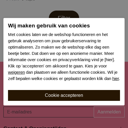
Filter
Wij maken gebruik van cookies
Met cookies laten we de webshop functioneren en het
gebruik analyseren om jouw gebruikerservaring te
optimaliseren. Zo maken we de webshop elke dag een
beetje beter. Dat doen we op een anonieme manier. Meer
informatie over cookies en privacyverklaring vind je [hier].
Klik op 'accepteren' om akkoord te gaan. Kies je voor
weigeren
dan plaatsen we alleen functionele cookies. Wil je
Schrijf je nu in voor de nieuwsbrief
zelf bepalen welke cookies er geplaatst worden klik dan
hier
.
Schrijf je in voor onze nieuwsbrief en blijf op de hoogte van
de nieuwe collecties, laatste trends én acties. Laat je
inspireren!
Aanmelden