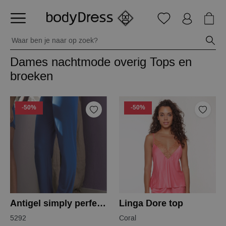
Dames nachtmode overig Tops en
broeken
-50%
-50%
Antigel simply perfect broek
Linga Dore top
5292
Coral