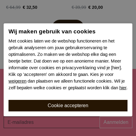
€ 32,50
€ 20,00
€ 64,99
€ 39,99
Filter
Wij maken gebruik van cookies
Met cookies laten we de webshop functioneren en het
gebruik analyseren om jouw gebruikerservaring te
optimaliseren. Zo maken we de webshop elke dag een
beetje beter. Dat doen we op een anonieme manier. Meer
informatie over cookies en privacyverklaring vind je [hier].
Klik op 'accepteren' om akkoord te gaan. Kies je voor
weigeren
dan plaatsen we alleen functionele cookies. Wil je
Schrijf je nu in voor de nieuwsbrief
zelf bepalen welke cookies er geplaatst worden klik dan
hier
.
Schrijf je in voor onze nieuwsbrief en blijf op de hoogte van
de nieuwe collecties, laatste trends én acties. Laat je
inspireren!
Aanmelden