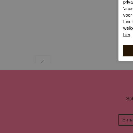
priva
'acc
voor
funct
welk
hier
.
Sch