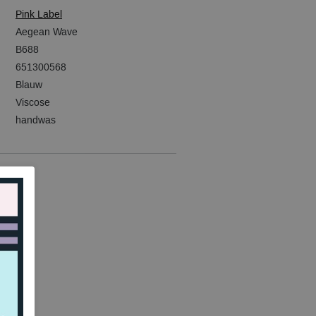
Pink Label
Aegean Wave
B688
651300568
Blauw
Viscose
handwas