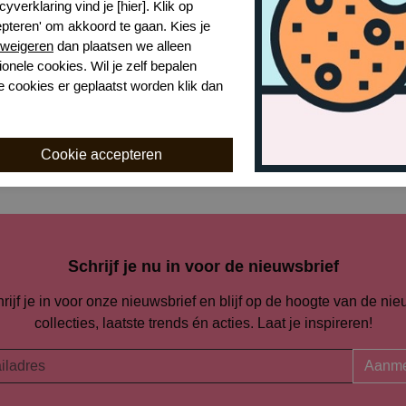
cyverklaring vind je [hier]. Klik op
epteren' om akkoord te gaan. Kies je
Naar alle strand accessoires
weigeren
dan plaatsen we alleen
ionele cookies. Wil je zelf bepalen
e cookies er geplaatst worden klik dan
Naar alle
Pink Label
Schrijf je nu in voor de nieuwsbrief
rijf je in voor onze nieuwsbrief en blijf op de hoogte van de ni
collecties, laatste trends én acties. Laat je inspireren!
Aanme