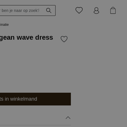
inatie
egean wave dress
ts in winkelmand