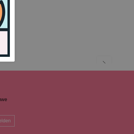
euwe
lden