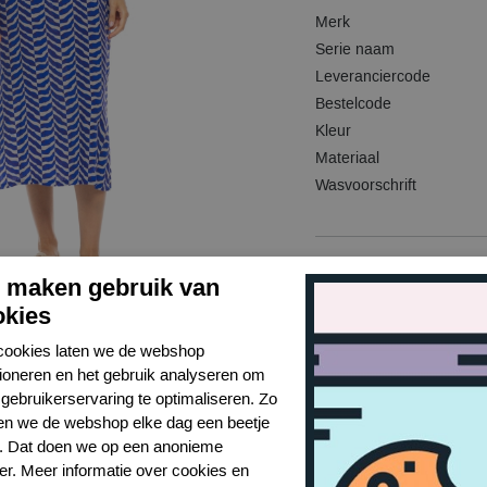
Merk
Serie naam
Leveranciercode
Bestelcode
Kleur
Materiaal
Wasvoorschrift
j maken gebruik van
okies
cookies laten we de webshop
tioneren en het gebruik analyseren om
gebruikerservaring te optimaliseren. Zo
n we de webshop elke dag een beetje
r. Dat doen we op een anonieme
er. Meer informatie over cookies en
Toon alles van Pink Label