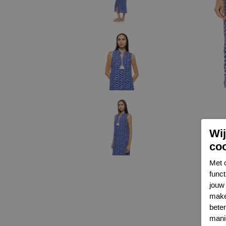
Wi
co
Met 
func
jouw 
make
bete
mani