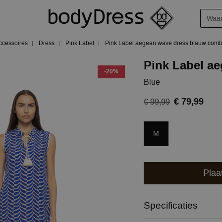
ccessoires
Dress
Pink Label
Pink Label aegean wave dress blauw comb
Pink Label a
-20%
Blue
€ 79,99
€ 99,99
M
Plaa
Specificaties