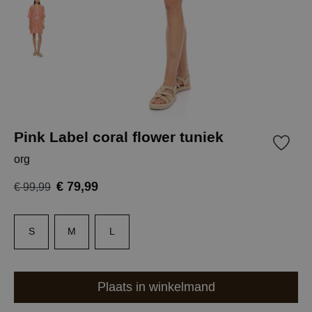
Pink Label coral flower tuniek
org
€ 79,99
€ 99,99
S
M
L
Plaats in winkelmand