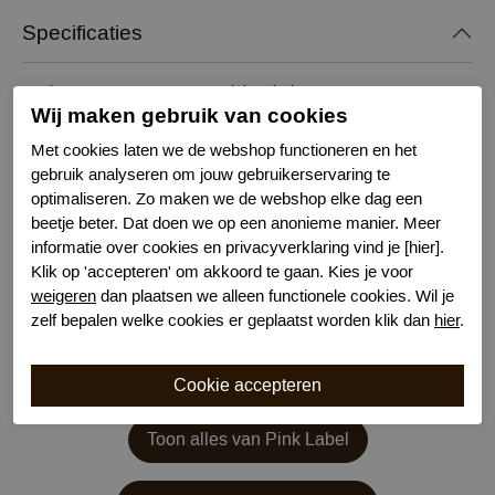
Specificaties
Merk
Pink Label
Wij maken gebruik van cookies
Serie naam
Coral Flower
Leveranciercode
B720
Met cookies laten we de webshop functioneren en het
gebruik analyseren om jouw gebruikerservaring te
Bestelcode
651200772
optimaliseren. Zo maken we de webshop elke dag een
Kleur
Diverse
beetje beter. Dat doen we op een anonieme manier. Meer
Materiaal
Viscose
informatie over cookies en privacyverklaring vind je [hier].
Wasvoorschrift
handwas
Klik op 'accepteren' om akkoord te gaan. Kies je voor
weigeren
dan plaatsen we alleen functionele cookies. Wil je
zelf bepalen welke cookies er geplaatst worden klik dan
hier
.
Toon alles van Pink Label