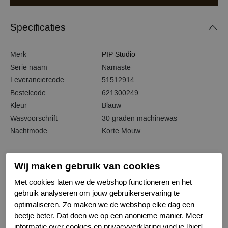
Specificaties
Merk
PIP Studio
Serie naam
Namaste
Leveranciercode
51512914
Bestelcode
621300249
Kleur
Blauw
Wasvoorschrift
30 graden machinewas
Nachtmode
Korte Mouw
Wij maken gebruik van cookies
Met cookies laten we de webshop functioneren en het
Gerelateerde producten
gebruik analyseren om jouw gebruikerservaring te
optimaliseren. Zo maken we de webshop elke dag een
-50%
-50%
beetje beter. Dat doen we op een anonieme manier. Meer
informatie over cookies en privacyverklaring vind je [hier].