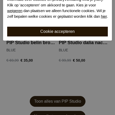
Klik op 'accepteren' om akkoord te gaan. Kies je voor
weigeren
dan plaatsen we alleen functionele cookies. Wil je
zelf bepalen welke cookies er geplaatst worden klik dan
hier
.
PIP Studio belin broek namaste
PIP Studio dalia nachthemd marigold
BLUE
BLUE
€ 35,00
€ 50,00
€ 69,99
€ 99,99
Toon alles van PIP Studio