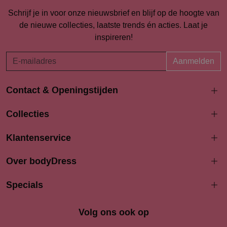
Schrijf je in voor onze nieuwsbrief en blijf op de hoogte van
de nieuwe collecties, laatste trends én acties. Laat je
inspireren!
Aanmelden
Contact & Openingstijden
Langestraat 94-96
Collecties
3811 AK Amersfoort
033 4690704
Klantenservice
info@bodydress.nl
Over bodyDress
Openingstijden
Maandag
Specials
13:00 - 17:30
Dinsdag
9:30 - 17:30
Woensdag
9.30 - 17.30
Volg ons ook op
Donderdag
9:30 - 17.30