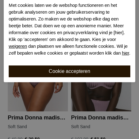
Met cookies laten we de webshop functioneren en het
Bewuste Keuze!
Kenmerk
gebruik analyseren om jouw gebruikerservaring te
optimaliseren. Zo maken we de webshop elke dag een
beetje beter. Dat doen we op een anonieme manier. Meer
informatie over cookies en privacyverklaring vind je [hier].
Gerelateerde producten
Klik op 'accepteren' om akkoord te gaan. Kies je voor
weigeren
dan plaatsen we alleen functionele cookies. Wil je
zelf bepalen welke cookies er geplaatst worden klik dan
hier
.
-50%
-50%
Prima Donna madison string
Prima Donna madison voorgevormde bh
Soft Sand
Soft Sand