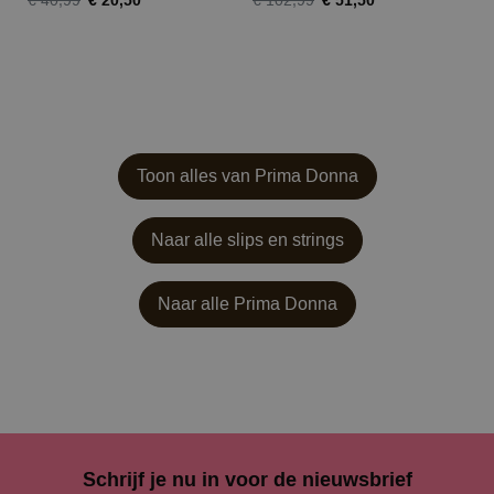
€ 20,50
€ 51,50
€ 40,99
€ 102,99
Toon alles van Prima Donna
Naar alle slips en strings
Naar alle
Prima Donna
Schrijf je nu in voor de nieuwsbrief