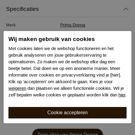
Specificaties
Merk
Prima Donna
Serie naam
SOPHORA SS2025
Wij maken gebruik van cookies
Leveranciercode
0563181
Bestelcode
634402383
Met cookies laten we de webshop functioneren en het
gebruik analyseren om jouw gebruikerservaring te
Kleur
Blauw
optimaliseren. Zo maken we de webshop elke dag een
Wasvoorschrift
30 graden machinewas
beetje beter. Dat doen we op een anonieme manier. Meer
Model
Taille
informatie over cookies en privacyverklaring vind je [hier].
Kenmerk
Naadloos
Klik op 'accepteren' om akkoord te gaan. Kies je voor
Kenmerk
Katoenen kruisje
weigeren
dan plaatsen we alleen functionele cookies. Wil je
zelf bepalen welke cookies er geplaatst worden klik dan
hier
.
Toon alles van Prima Donna