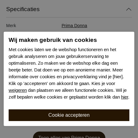
Specificaties
Merk
Prima Donna
Serie naam
MONTARA SS26
Wij maken gebruik van cookies
Leveranciercode
0563381
Bestelcode
634104911
Met cookies laten we de webshop functioneren en het
gebruik analyseren om jouw gebruikerservaring te
Kleur
Blauw
optimaliseren. Zo maken we de webshop elke dag een
Materiaal
Gereycled materiaal
beetje beter. Dat doen we op een anonieme manier. Meer
Wasvoorschrift
30 graden machinewas
informatie over cookies en privacyverklaring vind je [hier].
Model
Taille
Klik op 'accepteren' om akkoord te gaan. Kies je voor
Kenmerk
Katoenen kruisje
weigeren
dan plaatsen we alleen functionele cookies. Wil je
zelf bepalen welke cookies er geplaatst worden klik dan
hier
.
Toon alles van Prima Donna