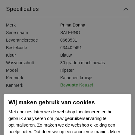
Specificaties
Merk
Prima Donna
Serie naam
SALERNO
Leveranciercode
0663531
Bestelcode
634402491
Kleur
Blauw
Wasvoorschrift
30 graden machinewas
Model
Hipster
Kenmerk
Katoenen kruisje
Bewuste Keuze!
Kenmerk
Wij maken gebruik van cookies
Met cookies laten we de webshop functioneren en het
Gerelateerde producten
gebruik analyseren om jouw gebruikerservaring te
optimaliseren. Zo maken we de webshop elke dag een
beetje beter. Dat doen we op een anonieme manier. Meer