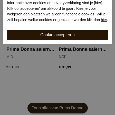
informatie over cookies en privacyverklaring vind je [hier].
Klik op 'accepteren' om akkoord te gaan. Kies je voor
weigeren
dan plaatsen we alleen functionele cookies. Wil je
zelf bepalen welke cookies er geplaatst worden klik dan
hier
.
Prima Donna salerno voorgevormde bh
Prima Donna salerno voorgevormde bh
MID
NAT
na
€ 91,99
€ 91,99
€ 
Toon alles van Prima Donna