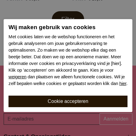
Filter
Wij maken gebruik van cookies
Met cookies laten we de webshop functioneren en het
gebruik analyseren om jouw gebruikerservaring te
optimaliseren. Zo maken we de webshop elke dag een
beetje beter. Dat doen we op een anonieme manier. Meer
informatie over cookies en privacyverklaring vind je [hier].
Klik op 'accepteren' om akkoord te gaan. Kies je voor
weigeren
dan plaatsen we alleen functionele cookies. Wil je
Schrijf je nu in voor de nieuwsbrief
zelf bepalen welke cookies er geplaatst worden klik dan
hier
.
Schrijf je in voor onze nieuwsbrief en blijf op de hoogte van
de nieuwe collecties, laatste trends én acties. Laat je
inspireren!
Aanmelden