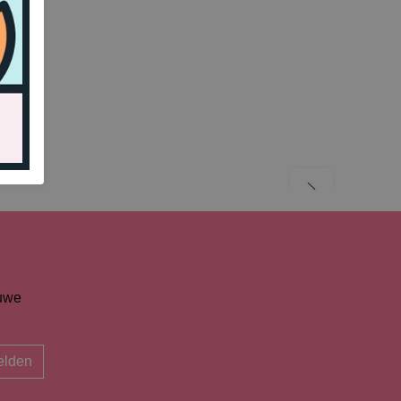
euwe
lden