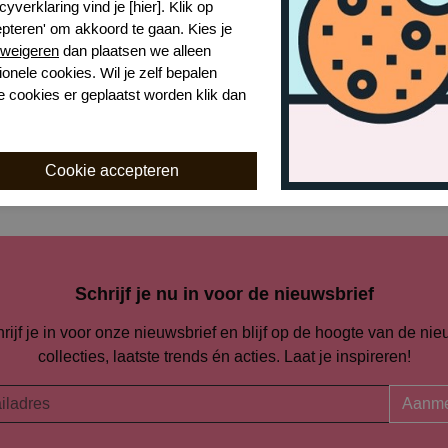
cyverklaring vind je [hier]. Klik op
epteren' om akkoord te gaan. Kies je
Naar alle tops en broeken
weigeren
dan plaatsen we alleen
ionele cookies. Wil je zelf bepalen
e cookies er geplaatst worden klik dan
Naar alle
short stories
Schrijf je nu in voor de nieuwsbrief
rijf je in voor onze nieuwsbrief en blijf op de hoogte van de ni
collecties, laatste trends én acties. Laat je inspireren!
Aanme