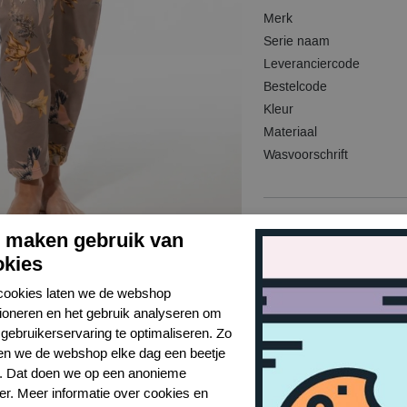
Merk
Serie naam
Leveranciercode
Bestelcode
Kleur
Materiaal
Wasvoorschrift
j maken gebruik van
okies
cookies laten we de webshop
tioneren en het gebruik analyseren om
gebruikerservaring te optimaliseren. Zo
n we de webshop elke dag een beetje
r. Dat doen we op een anonieme
er. Meer informatie over cookies en
Toon alles van short stories