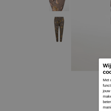
Wi
co
Met 
func
jouw 
make
bete
mani