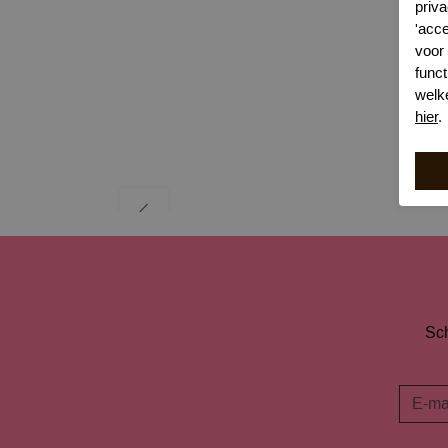
priva
'acc
voor
funct
welk
hier
.
Sch