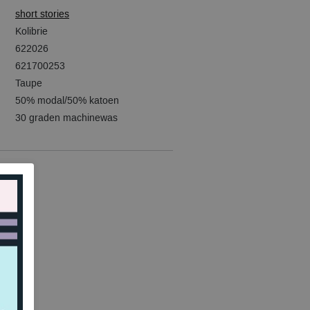
short stories
Kolibrie
622026
621700253
Taupe
50% modal/50% katoen
30 graden machinewas