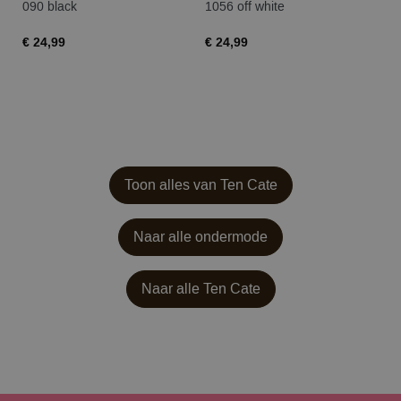
090 black
1056 off white
63
€ 24,99
€ 24,99
€ 
Toon alles van Ten Cate
Naar alle ondermode
Naar alle
Ten Cate