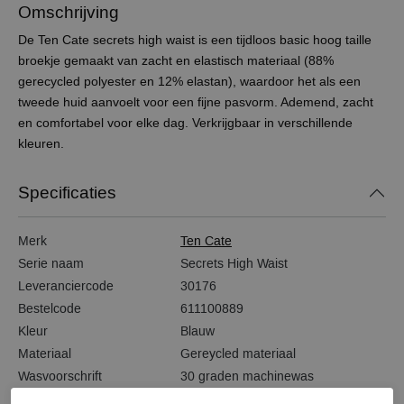
Omschrijving
De Ten Cate secrets high waist is een tijdloos basic hoog taille
broekje gemaakt van zacht en elastisch materiaal (88%
gerecycled polyester en 12% elastan), waardoor het als een
tweede huid aanvoelt voor een fijne pasvorm. Ademend, zacht
en comfortabel voor elke dag. Verkrijgbaar in verschillende
kleuren.
Specificaties
Merk
Ten Cate
Serie naam
Secrets High Waist
Leveranciercode
30176
Bestelcode
611100889
Kleur
Blauw
Materiaal
Gereycled materiaal
Wasvoorschrift
30 graden machinewas
Model
Taille