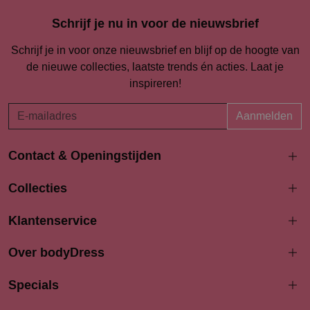
Schrijf je nu in voor de nieuwsbrief
Schrijf je in voor onze nieuwsbrief en blijf op de hoogte van
de nieuwe collecties, laatste trends én acties. Laat je
inspireren!
Aanmelden
Contact & Openingstijden
Langestraat 94-96
Collecties
3811 AK Amersfoort
033 4690704
Klantenservice
info@bodydress.nl
Over bodyDress
Openingstijden
Maandag
Specials
13:00 - 17:30
Dinsdag
9:30 - 17:30