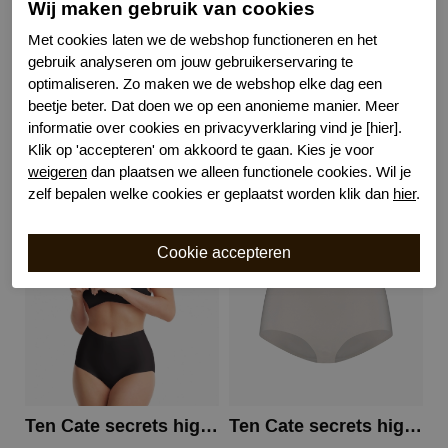
Wij maken gebruik van cookies
Kenmerk
Niet doorschijnend
Met cookies laten we de webshop functioneren en het
Kenmerk
Naadloos
gebruik analyseren om jouw gebruikerservaring te
Kenmerk
Katoenen kruisje
optimaliseren. Zo maken we de webshop elke dag een
beetje beter. Dat doen we op een anonieme manier. Meer
informatie over cookies en privacyverklaring vind je [hier].
Klik op 'accepteren' om akkoord te gaan. Kies je voor
Gerelateerde producten
weigeren
dan plaatsen we alleen functionele cookies. Wil je
zelf bepalen welke cookies er geplaatst worden klik dan
hier
.
Ten Cate secrets high waist
Ten Cate secrets high waist