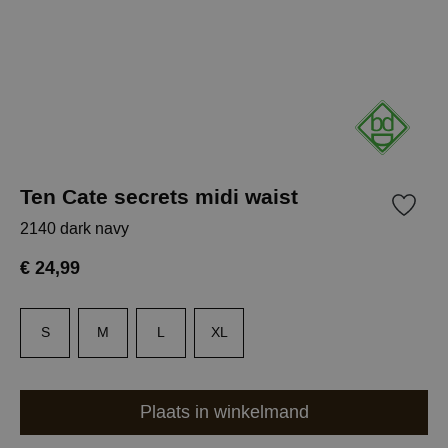
Ten Cate secrets midi waist
2140 dark navy
€ 24,99
S
M
L
XL
Plaats in winkelmand