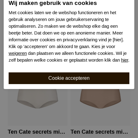
Wij maken gebruik van cookies
Kenmerk
Hoogte heupen
Met cookies laten we de webshop functioneren en het
Kenmerk
Katoenen kruisje
gebruik analyseren om jouw gebruikerservaring te
Bewuste Keuze!
Kenmerk
optimaliseren. Zo maken we de webshop elke dag een
beetje beter. Dat doen we op een anonieme manier. Meer
informatie over cookies en privacyverklaring vind je [hier].
Klik op 'accepteren' om akkoord te gaan. Kies je voor
weigeren
dan plaatsen we alleen functionele cookies. Wil je
Gerelateerde producten
zelf bepalen welke cookies er geplaatst worden klik dan
hier
.
Ten Cate secrets midi waist
Ten Cate secrets midi waist