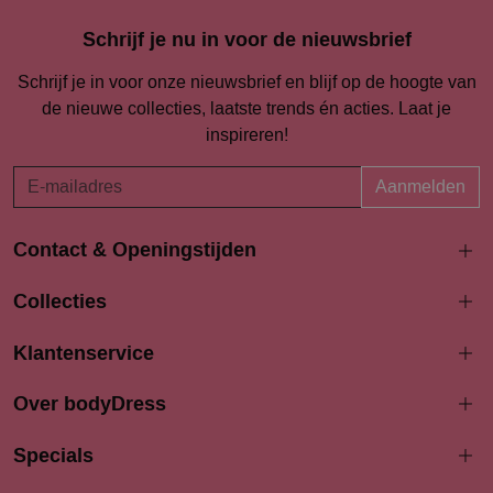
Schrijf je nu in voor de nieuwsbrief
Schrijf je in voor onze nieuwsbrief en blijf op de hoogte van
de nieuwe collecties, laatste trends én acties. Laat je
inspireren!
Aanmelden
Contact & Openingstijden
Langestraat 94-96
Collecties
3811 AK Amersfoort
033 4690704
Klantenservice
info@bodydress.nl
Over bodyDress
Openingstijden
Maandag
Specials
13:00 - 17:30
Dinsdag
9:30 - 17:30