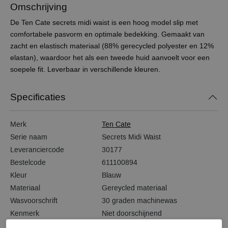
Omschrijving
De Ten Cate secrets midi waist is een hoog model slip met
comfortabele pasvorm en optimale bedekking. Gemaakt van
zacht en elastisch materiaal (88% gerecycled polyester en 12%
elastan), waardoor het als een tweede huid aanvoelt voor een
soepele fit. Leverbaar in verschillende kleuren.
Specificaties
Merk
Ten Cate
Serie naam
Secrets Midi Waist
Leveranciercode
30177
Bestelcode
611100894
Kleur
Blauw
Materiaal
Gereycled materiaal
Wasvoorschrift
30 graden machinewas
Kenmerk
Niet doorschijnend
Kenmerk
Naadloos