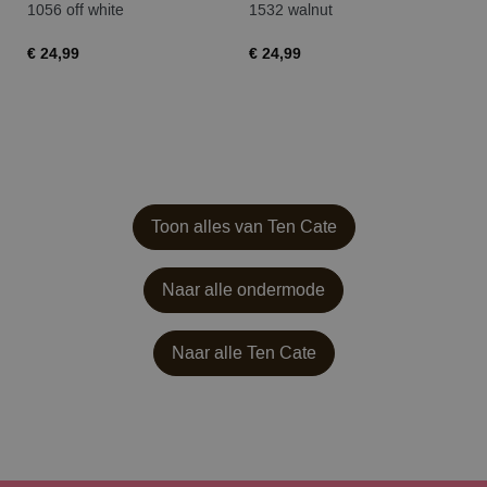
1056 off white
1532 walnut
09
€ 24,99
€ 24,99
€ 
Toon alles van Ten Cate
Naar alle ondermode
Naar alle
Ten Cate