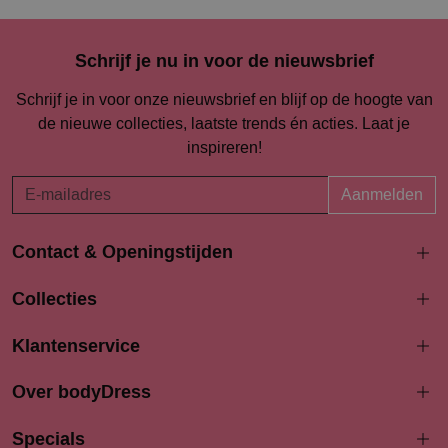
Schrijf je nu in voor de nieuwsbrief
Schrijf je in voor onze nieuwsbrief en blijf op de hoogte van
de nieuwe collecties, laatste trends én acties. Laat je
inspireren!
Aanmelden
Contact & Openingstijden
Langestraat 94-96
Collecties
3811 AK Amersfoort
033 4690704
Klantenservice
info@bodydress.nl
Over bodyDress
Openingstijden
Maandag
Specials
13:00 - 17:30