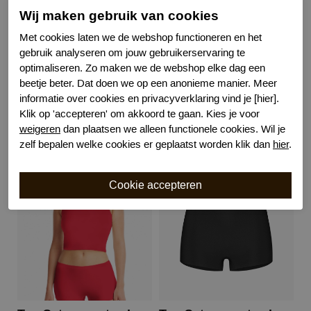
Wij maken gebruik van cookies
Kenmerk
Naadloos
Kenmerk
Hoogte heupen
Met cookies laten we de webshop functioneren en het
Kenmerk
Katoenen kruisje
gebruik analyseren om jouw gebruikerservaring te
Bewuste Keuze!
Kenmerk
optimaliseren. Zo maken we de webshop elke dag een
beetje beter. Dat doen we op een anonieme manier. Meer
informatie over cookies en privacyverklaring vind je [hier].
Klik op 'accepteren' om akkoord te gaan. Kies je voor
weigeren
dan plaatsen we alleen functionele cookies. Wil je
Gerelateerde producten
zelf bepalen welke cookies er geplaatst worden klik dan
hier
.