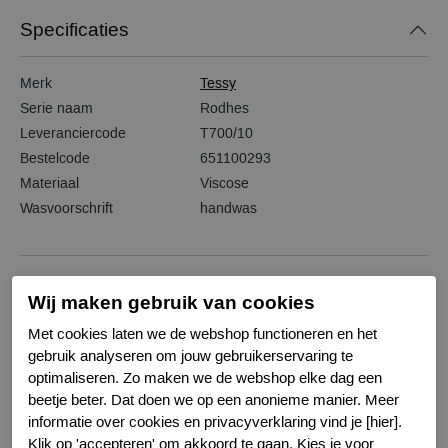
Specificaties
Merk
Tessy
Serie naam
Rodhes
Leveranciercode
T700/10
Bestelcode
651100293
Materiaal
Viscose
Wasvoorschrift
handwas
Wij maken gebruik van cookies
Gerelateerde producten
Met cookies laten we de webshop functioneren en het
gebruik analyseren om jouw gebruikerservaring te
-20%
-20%
optimaliseren. Zo maken we de webshop elke dag een
beetje beter. Dat doen we op een anonieme manier. Meer
informatie over cookies en privacyverklaring vind je [hier].
Klik op 'accepteren' om akkoord te gaan. Kies je voor