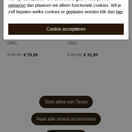
weigeren
dan plaatsen we alleen functionele cookies. Wil je
zelf bepalen welke cookies er geplaatst worden klik dan
hier
.
Tessy rodhes bradi top
Tessy rodhes max slip
ORG
ORG
O
€ 79,99
€ 31,99
€ 99,99
€ 39,99
€ 
Toon alles van Tessy
Naar alle strand accessoires