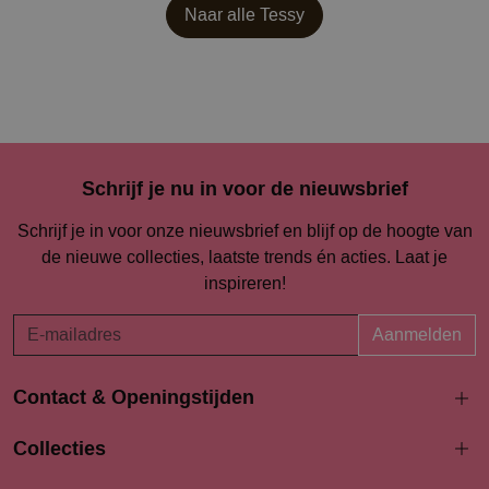
Naar alle
Tessy
Schrijf je nu in voor de nieuwsbrief
Schrijf je in voor onze nieuwsbrief en blijf op de hoogte van
de nieuwe collecties, laatste trends én acties. Laat je
inspireren!
Aanmelden
Contact & Openingstijden
Langestraat 94-96
Collecties
3811 AK Amersfoort