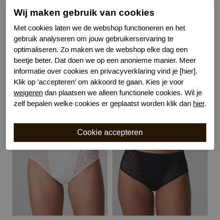
Leveranciercode
0541970
Wij maken gebruik van cookies
Bestelcode
634102865
Kleur
Wit
Met cookies laten we de webshop functioneren en het
Wasvoorschrift
30 graden machinewas
gebruik analyseren om jouw gebruikerservaring te
optimaliseren. Zo maken we de webshop elke dag een
Bewuste Keuze!
Kenmerk
beetje beter. Dat doen we op een anonieme manier. Meer
informatie over cookies en privacyverklaring vind je [hier].
Klik op 'accepteren' om akkoord te gaan. Kies je voor
weigeren
dan plaatsen we alleen functionele cookies. Wil je
Gerelateerde producten
zelf bepalen welke cookies er geplaatst worden klik dan
hier
.