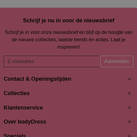
Schrijf je nu in voor de nieuwsbrief
Schrijf je in voor onze nieuwsbrief en blijf op de hoogte van
de nieuwe collecties, laatste trends én acties. Laat je
inspireren!
Aanmelden
Contact & Openingstijden
Langestraat 94-96
Collecties
3811 AK Amersfoort
033 4690704
Klantenservice
info@bodydress.nl
Over bodyDress
Openingstijden
Maandag
Specials
13:00 - 17:30