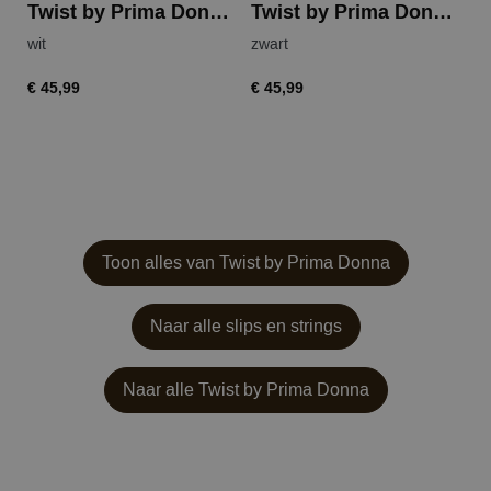
Twist by Prima Donna primadonna twist epirus tailleslip
Twist by Prima Donna primadonna twist epirus tailleslip
wit
zwart
zw
€ 45,99
€ 45,99
€ 
Toon alles van Twist by Prima Donna
Naar alle slips en strings
Naar alle
Twist by Prima Donna