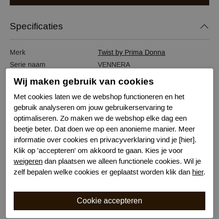
Specificaties
Merk
Twist by Prima Donna
Serie naam
VENNERA
Leveranciercode
0542442
Wij maken gebruik van cookies
Bestelcode
634104496
Met cookies laten we de webshop functioneren en het
Kleur
Roze
gebruik analyseren om jouw gebruikerservaring te
Wasvoorschrift
30 graden machinewas
optimaliseren. Zo maken we de webshop elke dag een
Draagoptie
Valt weg onder wit
beetje beter. Dat doen we op een anonieme manier. Meer
Model
Hipster
informatie over cookies en privacyverklaring vind je [hier].
Klik op 'accepteren' om akkoord te gaan. Kies je voor
Kenmerk
Niet doorschijnend
weigeren
dan plaatsen we alleen functionele cookies. Wil je
Kenmerk
Katoenen kruisje
zelf bepalen welke cookies er geplaatst worden klik dan
hier
.
Bewuste Keuze!
Kenmerk