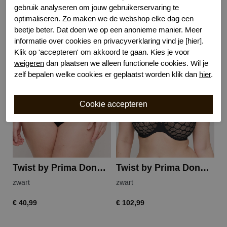
gebruik analyseren om jouw gebruikerservaring te
optimaliseren. Zo maken we de webshop elke dag een
beetje beter. Dat doen we op een anonieme manier. Meer
Gerelateerde producten
informatie over cookies en privacyverklaring vind je [hier].
Klik op 'accepteren' om akkoord te gaan. Kies je voor
weigeren
dan plaatsen we alleen functionele cookies. Wil je
zelf bepalen welke cookies er geplaatst worden klik dan
hier
.
Twist by Prima Donna nako string
Twist by Prima Donna nako balconnet
zwart
zwart
zw
€ 40,99
€ 102,99
€ 