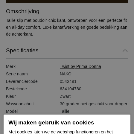
Omschrijving
Taille slip met boudoir-chic kant, ontworpen voor een perfecte fit
en all-day comfort. Luxe kantafwerking en goede bedekking aan
de achterkant.
Specificaties
Merk
Twist by Prima Donna
Serie naam
NAKO
Leveranciercode
0542491
Bestelcode
634104780
Kleur
Zwart
Wasvoorschrift
30 graden niet geschikt voor droger
Model
Taille
Kenmerk
Katoenen kruisje
Wij maken gebruik van cookies
Bewuste Keuze!
Kenmerk
Met cookies laten we de webshop functioneren en het