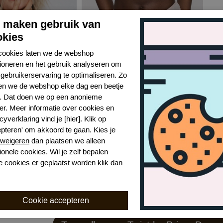
j maken gebruik van
okies
cookies laten we de webshop
tioneren en het gebruik analyseren om
gebruikerservaring te optimaliseren. Zo
n we de webshop elke dag een beetje
r. Dat doen we op een anonieme
er. Meer informatie over cookies en
Twist by Prima Donna briana voorgevormde bh
Twist by Prima Donna briana string
cyverklaring vind je [hier]. Klik op
pearly pink
epteren' om akkoord te gaan. Kies je
weigeren
dan plaatsen we alleen
€ 40,99
ionele cookies. Wil je zelf bepalen
e cookies er geplaatst worden klik dan