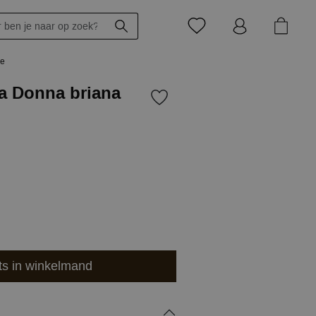
ze
ma Donna briana
ts in winkelmand