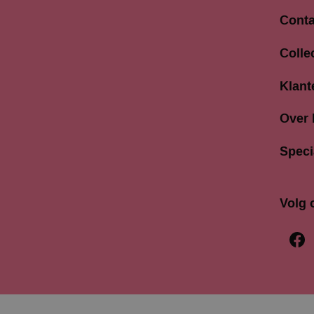
Conta
Langes
Colle
3811 A
033 4
Klant
info@b
Over
Speci
Volg 