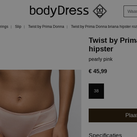
trings
Slip
Twist by Prima Donna
Twist by Prima Donna briana hipster ro
Twist by Pri
hipster
pearly pink
€ 45,99
38
Plaa
Specificaties