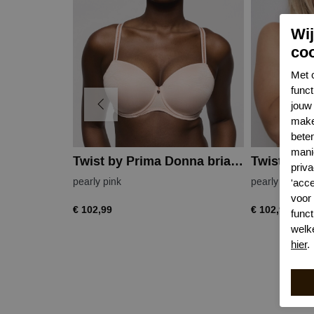
Wi
co
Met 
func
jouw 
make
bete
mani
Twist by Prima Donna briana balconnet
priva
pearly pink
pearly pink
'acc
voor
€ 102,99
€ 102,99
funct
welk
hier
.