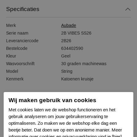
Specificaties
Merk
Aubade
Serie naam
2B VIBES SS26
Leveranciercode
2B26
Bestelcode
634402590
Kleur
Geel
Wasvoorschrift
30 graden machinewas
Model
String
Kenmerk
Katoenen kruisje
Wij maken gebruik van cookies
Met cookies laten we de webshop functioneren en het
Gerelateerde producten
gebruik analyseren om jouw gebruikerservaring te
optimaliseren. Zo maken we de webshop elke dag een
beetje beter. Dat doen we op een anonieme manier. Meer
-50%
informatie over cookies en privacyverklaring vind je [hier].