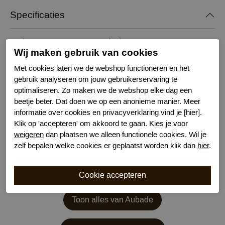
Specificaties
Merk
Aubade
Wij maken gebruik van cookies
Serie naam
2D MAGNETIC SPELL
Leveranciercode
2D94
Met cookies laten we de webshop functioneren en het
gebruik analyseren om jouw gebruikerservaring te
Bestelcode
634104053
optimaliseren. Zo maken we de webshop elke dag een
Wasvoorschrift
handwas
beetje beter. Dat doen we op een anonieme manier. Meer
Model
Hipster
informatie over cookies en privacyverklaring vind je [hier].
Kenmerk
Katoenen kruisje
Klik op 'accepteren' om akkoord te gaan. Kies je voor
weigeren
dan plaatsen we alleen functionele cookies. Wil je
zelf bepalen welke cookies er geplaatst worden klik dan
hier
.
Toon alles van Aubade