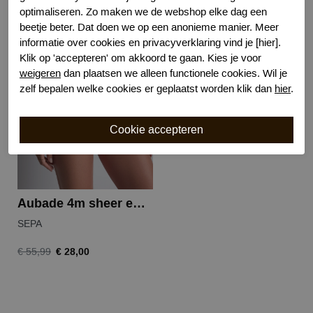
optimaliseren. Zo maken we de webshop elke dag een
Gerelateerde producten
beetje beter. Dat doen we op een anonieme manier. Meer
informatie over cookies en privacyverklaring vind je [hier].
Klik op 'accepteren' om akkoord te gaan. Kies je voor
-50%
weigeren
dan plaatsen we alleen functionele cookies. Wil je
zelf bepalen welke cookies er geplaatst worden klik dan
hier
.
Aubade 4m sheer emotion hipster
SEPA
€ 28,00
€ 55,99