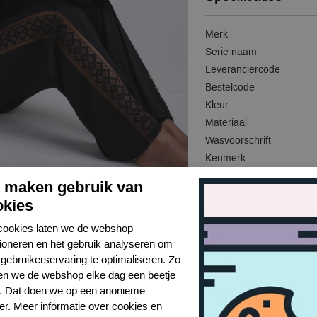
Merk
Serie naam
Leveranciercode
Bestelcode
Kleur
Materiaal
Wasvoorschrift
Kenmerk
j maken gebruik van
okies
cookies laten we de webshop
tioneren en het gebruik analyseren om
gebruikerservaring te optimaliseren. Zo
n we de webshop elke dag een beetje
r. Dat doen we op een anonieme
er. Meer informatie over cookies en
Toon alles van Aubade