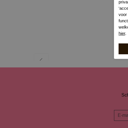
priva
'acc
voor
funct
welk
hier
.
Sch