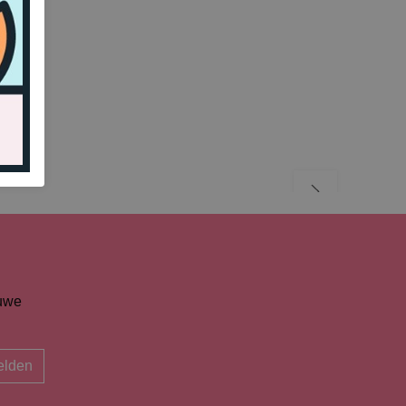
euwe
lden