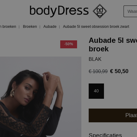
n broeken
Broeken
Aubade
Aubade 5l sweet obsession broek zwart
Aubade 5l sw
-50%
broek
BLAK
€ 50,50
€ 100,99
40
Plaa
Specificaties