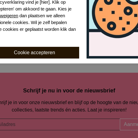
cyverklaring vind je [hier]. Klik op
epteren' om akkoord te gaan. Kies je
Naar alle tops en broeken
weigeren
dan plaatsen we alleen
ionele cookies. Wil je zelf bepalen
e cookies er geplaatst worden klik dan
Naar alle
Aubade
Schrijf je nu in voor de nieuwsbrief
rijf je in voor onze nieuwsbrief en blijf op de hoogte van de ni
collecties, laatste trends én acties. Laat je inspireren!
Aanme