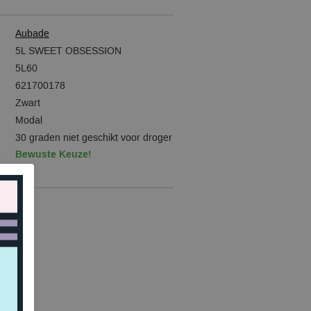
Aubade
5L SWEET OBSESSION
5L60
621700178
Zwart
Modal
30 graden niet geschikt voor droger
Bewuste Keuze!