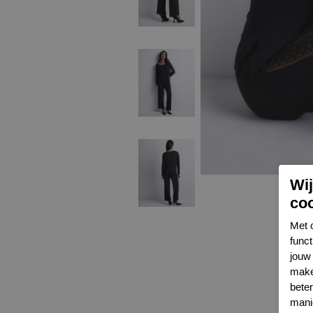
Wi
co
Met 
func
jouw 
make
bete
mani