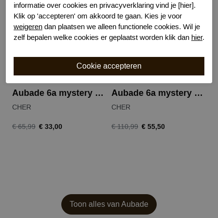
informatie over cookies en privacyverklaring vind je [hier].
Klik op 'accepteren' om akkoord te gaan. Kies je voor
weigeren
dan plaatsen we alleen functionele cookies. Wil je
zelf bepalen welke cookies er geplaatst worden klik dan
hier
.
Aubade 6a mystery of love string
Aubade 6a mystery of love balconet
CHER
CHER
€ 33,00
€ 55,50
€ 65,99
€ 110,99
Toon alles van Aubade