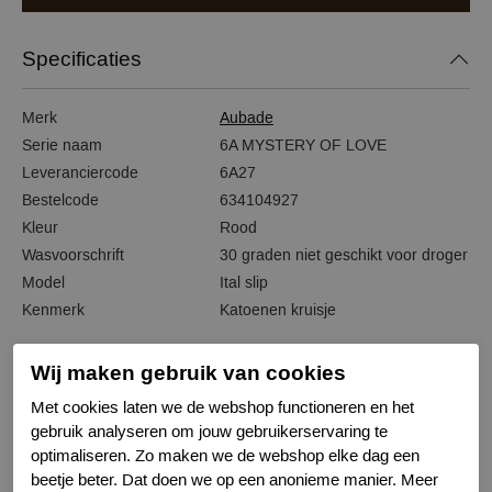
Specificaties
Merk
Aubade
Serie naam
6A MYSTERY OF LOVE
Leveranciercode
6A27
Bestelcode
634104927
Kleur
Rood
Wasvoorschrift
30 graden niet geschikt voor droger
Model
Ital slip
Kenmerk
Katoenen kruisje
Wij maken gebruik van cookies
Met cookies laten we de webshop functioneren en het
Gerelateerde producten
gebruik analyseren om jouw gebruikerservaring te
optimaliseren. Zo maken we de webshop elke dag een
beetje beter. Dat doen we op een anonieme manier. Meer
-50%
-50%