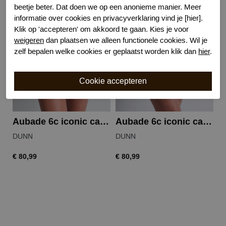
beetje beter. Dat doen we op een anonieme manier. Meer
informatie over cookies en privacyverklaring vind je [hier].
Klik op 'accepteren' om akkoord te gaan. Kies je voor
weigeren
dan plaatsen we alleen functionele cookies. Wil je
zelf bepalen welke cookies er geplaatst worden klik dan
hier
.
Aubade 6c iconic calypso hipster
Aubade 6c iconic calypso italiaanse slip
DUNN
DUNN
D
€ 80,99
€ 80,99
€ 