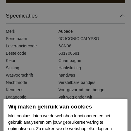
Specificaties
Merk
Aubade
Serie naam
6C ICONIC CALYPSO
Leveranciercode
6CN08
Bestelcode
631700581
Kleur
Champagne
Sluiting
Haaksluiting
Wasvoorschrift
handwas
Nachtmode
Verstelbare bandjes
Kenmerk
Voorgevormd met beugel
Draagoptie
Valt weg onder wit
Wij maken gebruik van cookies
Met cookies laten we de webshop functioneren en het
gebruik analyseren om jouw gebruikerservaring te
Gerelateerde producten
optimaliseren. Zo maken we de webshop elke dag een