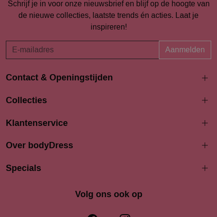
Schrijf je in voor onze nieuwsbrief en blijf op de hoogte van
de nieuwe collecties, laatste trends én acties. Laat je
inspireren!
Aanmelden
Contact & Openingstijden
Langestraat 94-96
Collecties
3811 AK Amersfoort
033 4690704
Klantenservice
info@bodydress.nl
Over bodyDress
Openingstijden
Maandag
Specials
13:00 - 17:30
Dinsdag
9:30 - 17:30
Woensdag
9.30 - 17.30
Volg ons ook op
Donderdag
9:30 - 17.30