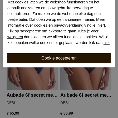
Kenmerk
Katoenen kruisje
Met cookies laten we de webshop functioneren en het
gebruik analyseren om jouw gebruikerservaring te
optimaliseren. Zo maken we de webshop elke dag een
beetje beter. Dat doen we op een anonieme manier. Meer
informatie over cookies en privacyverklaring vind je [hier].
Gerelateerde producten
Klik op 'accepteren' om akkoord te gaan. Kies je voor
weigeren
dan plaatsen we alleen functionele cookies. Wil je
zelf bepalen welke cookies er geplaatst worden klik dan
hier
.
Aubade 6f secret memories string
Aubade 6f secret memories hipster
DEBL
DEBL
I
€ 65,99
€ 80,99
€ 