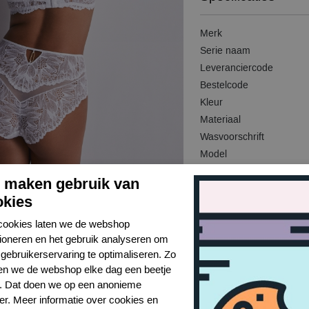
Merk
Serie naam
Leveranciercode
Bestelcode
Kleur
Materiaal
Wasvoorschrift
Model
Kenmerk
j maken gebruik van
Kenmerk
okies
cookies laten we de webshop
tioneren en het gebruik analyseren om
gebruikerservaring te optimaliseren. Zo
n we de webshop elke dag een beetje
r. Dat doen we op een anonieme
er. Meer informatie over cookies en
Toon alles van Aubade