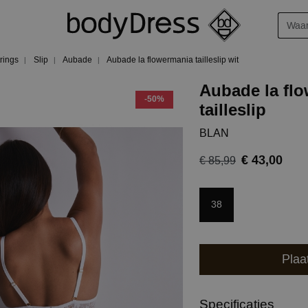
trings
Slip
Aubade
Aubade la flowermania tailleslip wit
Aubade la fl
-50%
tailleslip
BLAN
€ 43,00
€ 85,99
38
Plaa
Specificaties