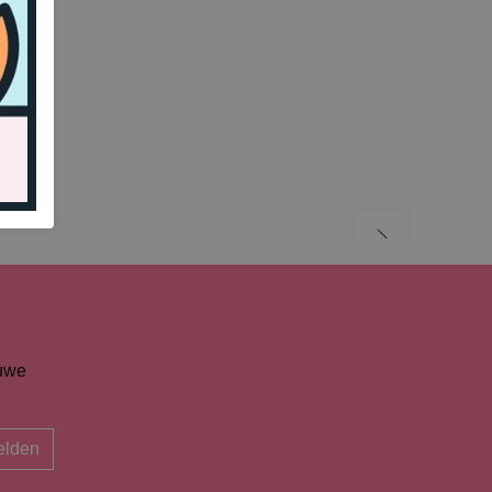
euwe
lden