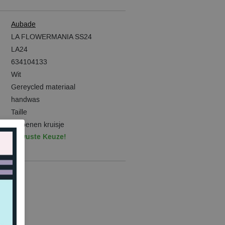
Aubade
LA FLOWERMANIA SS24
LA24
634104133
Wit
Gereycled materiaal
handwas
Taille
Katoenen kruisje
Bewuste Keuze!