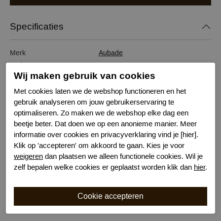
Specificaties
Merk
Aubade
Serie naam
LA FLOWERMANIA
Wij maken gebruik van cookies
Leveranciercode
LA27
Bestelcode
634103530
Met cookies laten we de webshop functioneren en het
gebruik analyseren om jouw gebruikerservaring te
Kleur
Rood
optimaliseren. Zo maken we de webshop elke dag een
Wasvoorschrift
30 graden machinewas
beetje beter. Dat doen we op een anonieme manier. Meer
Model
Ital slip
informatie over cookies en privacyverklaring vind je [hier].
Kenmerk
Naadloos
Klik op 'accepteren' om akkoord te gaan. Kies je voor
Kenmerk
Katoenen kruisje
weigeren
dan plaatsen we alleen functionele cookies. Wil je
Bewuste Keuze!
Kenmerk
zelf bepalen welke cookies er geplaatst worden klik dan
hier
.