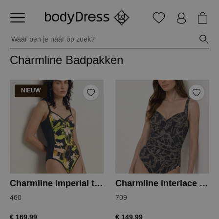
Charmline Badpakken
NIEUW
Charmline imperial tropics badpak
Charmline interlace chains badpak
460
709
€ 169,99
€ 149,99