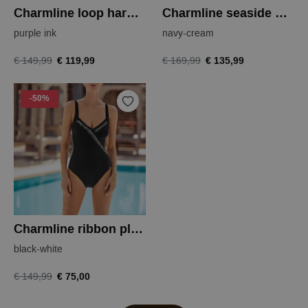
Charmline loop harmony badpak
Charmline seaside dining badpak
purple ink
navy-cream
€ 119,99
€ 135,99
€ 149,99
€ 169,99
-50%
Charmline ribbon play badpak
black-white
€ 75,00
€ 149,99