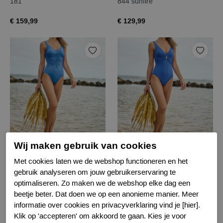
181
844 sunfire
€ 159,99
€ 129,99
Charmline nos badpak
Charmline nos badpak
Wij maken gebruik van cookies
339 breeze
339 Breeze
Met cookies laten we de webshop functioneren en het
gebruik analyseren om jouw gebruikerservaring te
€ 129,99
€ 129,99
optimaliseren. Zo maken we de webshop elke dag een
beetje beter. Dat doen we op een anonieme manier. Meer
informatie over cookies en privacyverklaring vind je [hier].
Klik op 'accepteren' om akkoord te gaan. Kies je voor