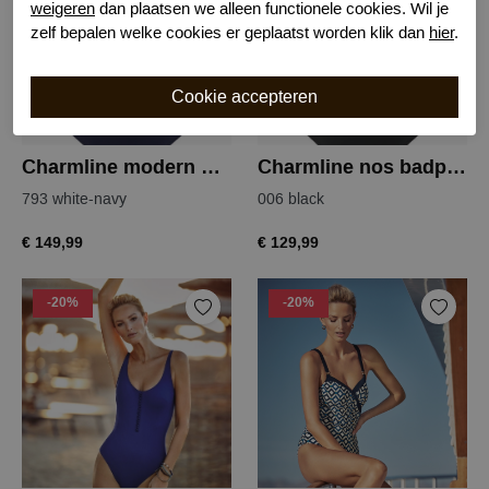
weigeren
dan plaatsen we alleen functionele cookies. Wil je
zelf bepalen welke cookies er geplaatst worden klik dan
hier
.
Charmline modern marina badpak
Charmline nos badpak
793 white-navy
006 black
€ 149,99
€ 129,99
-20%
-20%