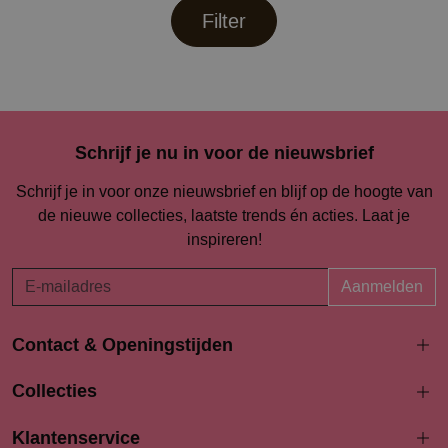
Filter
Schrijf je nu in voor de nieuwsbrief
Schrijf je in voor onze nieuwsbrief en blijf op de hoogte van
de nieuwe collecties, laatste trends én acties. Laat je
inspireren!
Aanmelden
Contact & Openingstijden
Langestraat 94-96
Collecties
3811 AK Amersfoort
033 4690704
Klantenservice