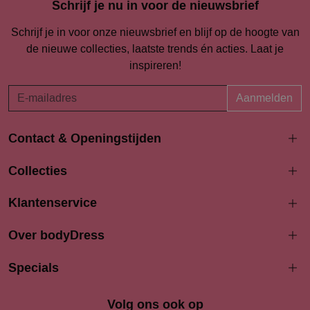
Schrijf je nu in voor de nieuwsbrief
Schrijf je in voor onze nieuwsbrief en blijf op de hoogte van
de nieuwe collecties, laatste trends én acties. Laat je
inspireren!
Aanmelden
Contact & Openingstijden
Langestraat 94-96
Collecties
3811 AK Amersfoort
033 4690704
Klantenservice
info@bodydress.nl
Over bodyDress
Openingstijden
Maandag
Specials
13:00 - 17:30
Dinsdag
9:30 - 17:30
Woensdag
9.30 - 17.30
Volg ons ook op