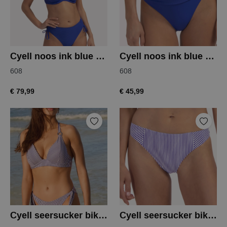
Cyell noos ink blue bikinitop
Cyell noos ink blue bikinislip
608
608
€ 79,99
€ 45,99
Cyell seersucker bikinitop
Cyell seersucker bikinislip