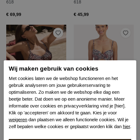
618
618
€ 69,99
€ 45,99
Wij maken gebruik van cookies
Met cookies laten we de webshop functioneren en het
gebruik analyseren om jouw gebruikerservaring te
Cyell cheetah chic bikinitop
Cyell cheetah chic bikinitop
optimaliseren. Zo maken we de webshop elke dag een
beetje beter. Dat doen we op een anonieme manier. Meer
801
801
informatie over cookies en privacyverklaring vind je [hier].
€ 79,99
€ 89,99
Klik op 'accepteren' om akkoord te gaan. Kies je voor
weigeren
dan plaatsen we alleen functionele cookies. Wil je
zelf bepalen welke cookies er geplaatst worden klik dan
hier
.