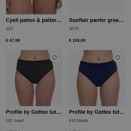
Cyell palms & patterns bikinislip
Sunflair panter green bikini
110
3075
€ 47,99
€ 109,99
Profile by Gottex tutti frutti tankini slip
Profile by Gottex tutti frutti tankini slip
001 zwart
410 blauw