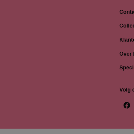
Conta
Langes
Colle
3811 A
033 4
Klant
info@b
Over
Speci
Volg 