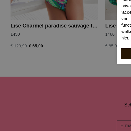
priva
'acc
voor
funct
Lise Charmel paradise sauvage top
welk
1450
1460
hier
.
€ 65,00
€ 43
€ 129,99
€ 85,99
Sch