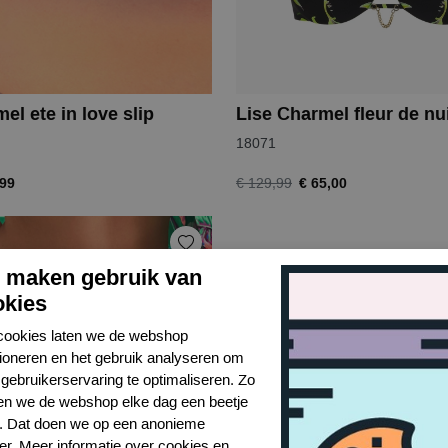
el ete in love slip
Lise Charmel fleur de nui
18071
,99
€ 65,00
€ 129,99
j maken gebruik van
okies
cookies laten we de webshop
tioneren en het gebruik analyseren om
gebruikerservaring te optimaliseren. Zo
n we de webshop elke dag een beetje
r. Dat doen we op een anonieme
er. Meer informatie over cookies en