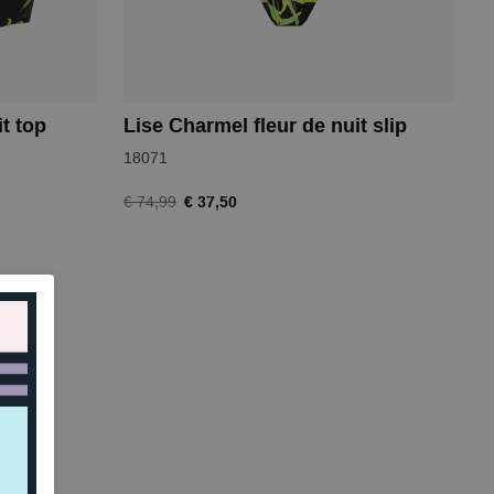
t top
Lise Charmel fleur de nuit slip
18071
€ 37,50
€ 74,99