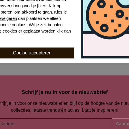
cyverklaring vind je [hier]. Klik op
epteren' om akkoord te gaan. Kies je
weigeren
dan plaatsen we alleen
ionele cookies. Wil je zelf bepalen
Lise Charmel paradise sauvage slip
e cookies er geplaatst worden klik dan
,00
Schrijf je nu in voor de nieuwsbrief
rijf je in voor onze nieuwsbrief en blijf op de hoogte van de ni
collecties, laatste trends én acties. Laat je inspireren!
Aanme