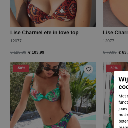
Lise Charmel ete in love top
Lise Charm
12077
12077
€ 103,99
€ 63
€ 129,99
€ 79,99
-50%
-50%
Wi
co
Met 
func
jouw 
make
bete
mani