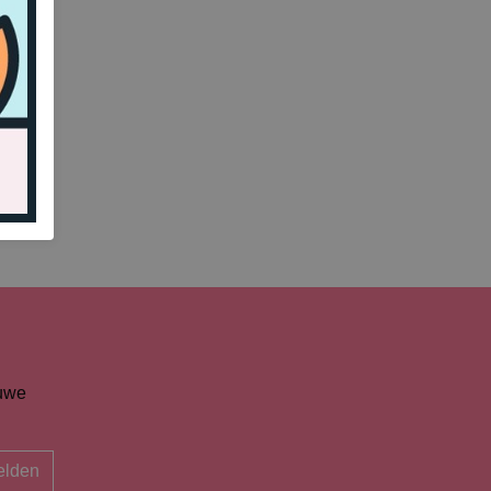
euwe
lden