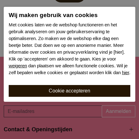
Wij maken gebruik van cookies
Met cookies laten we de webshop functioneren en het
gebruik analyseren om jouw gebruikerservaring te
optimaliseren. Zo maken we de webshop elke dag een
beetje beter. Dat doen we op een anonieme manier. Meer
informatie over cookies en privacyverklaring vind je [hier].
Klik op 'accepteren' om akkoord te gaan. Kies je voor
weigeren
dan plaatsen we alleen functionele cookies. Wil je
Schrijf je nu in voor de nieuwsbrief
zelf bepalen welke cookies er geplaatst worden klik dan
hier
.
Schrijf je in voor onze nieuwsbrief en blijf op de hoogte van
de nieuwe collecties, laatste trends én acties. Laat je
inspireren!
Aanmelden
Contact & Openingstijden