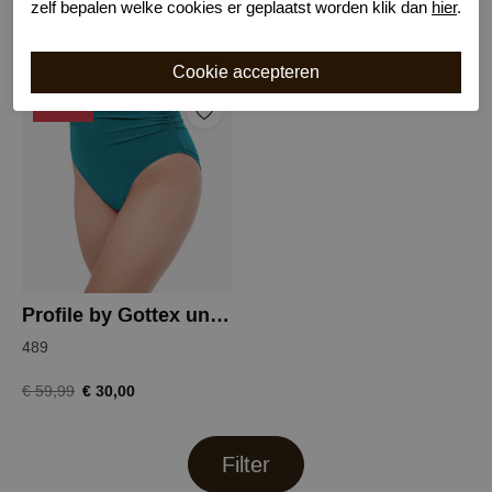
018
489
zelf bepalen welke cookies er geplaatst worden klik dan
hier
.
€ 80,00
€ 60,00
€ 159,99
€ 119,99
-50%
Profile by Gottex unchain my heart slip
489
€ 30,00
€ 59,99
Filter