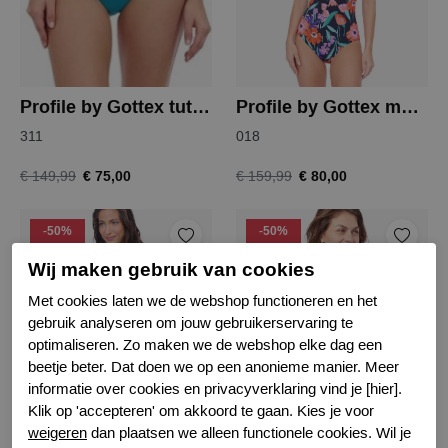
Profile by Gottex tutti frutti badpak
Profile by Gottex marguerite badpak
311
018
€ 75,00
€ 80,00
€ 149,99
€ 159,99
-50%
-50%
Wij maken gebruik van cookies
Met cookies laten we de webshop functioneren en het
gebruik analyseren om jouw gebruikerservaring te
optimaliseren. Zo maken we de webshop elke dag een
beetje beter. Dat doen we op een anonieme manier. Meer
informatie over cookies en privacyverklaring vind je [hier].
Klik op 'accepteren' om akkoord te gaan. Kies je voor
Profile by Gottex marguerite badpak
Profile by Gottex unchain my heart top
weigeren
dan plaatsen we alleen functionele cookies. Wil je