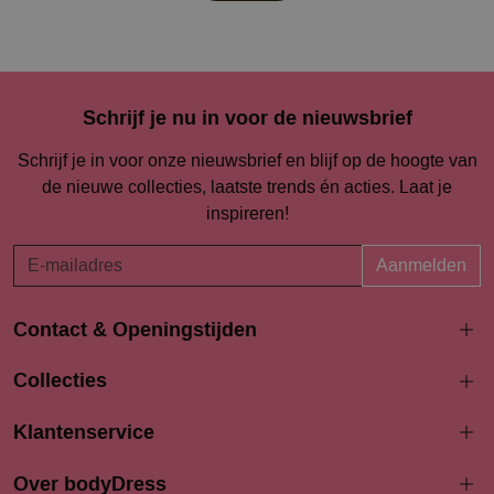
Schrijf je nu in voor de nieuwsbrief
Schrijf je in voor onze nieuwsbrief en blijf op de hoogte van
de nieuwe collecties, laatste trends én acties. Laat je
inspireren!
Aanmelden
Contact & Openingstijden
Langestraat 94-96
Collecties
3811 AK Amersfoort
033 4690704
Klantenservice
info@bodydress.nl
Over bodyDress