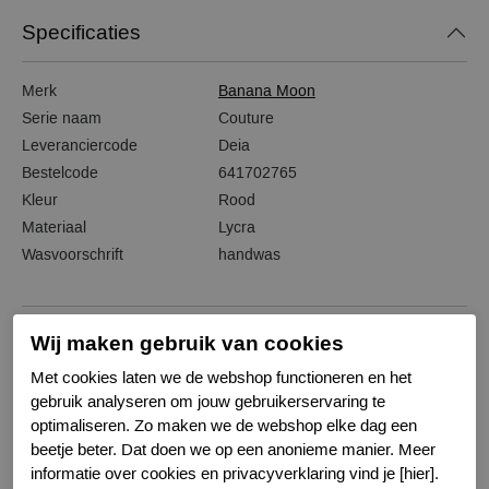
Specificaties
Merk
Banana Moon
Serie naam
Couture
Leveranciercode
Deia
Bestelcode
641702765
Kleur
Rood
Materiaal
Lycra
Wasvoorschrift
handwas
Wij maken gebruik van cookies
Gerelateerde producten
Met cookies laten we de webshop functioneren en het
gebruik analyseren om jouw gebruikerservaring te
optimaliseren. Zo maken we de webshop elke dag een
-20%
-20%
beetje beter. Dat doen we op een anonieme manier. Meer
informatie over cookies en privacyverklaring vind je [hier].