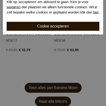
Klik op 'accepteren' om akkoord te gaan. Kies je voor
weigeren
dan plaatsen we alleen functionele cookies. Wil je
zelf bepalen welke cookies er geplaatst worden klik dan
hier
.
Banana Moon calicari takia slip
Banana Moon calicari jotrao top
MDE77
MDE98
M
€ 52,79
€ 63,99
€ 65,99
€ 79,99
€ 
Toon alles van Banana Moon
Naar alle bikini's