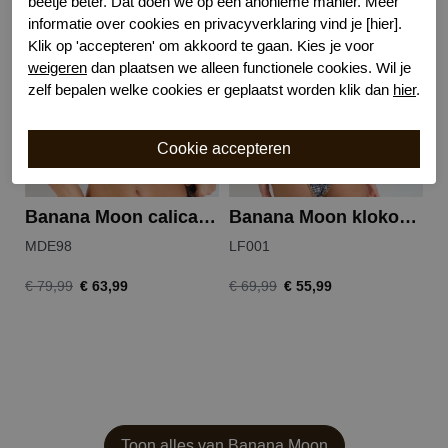
beetje beter. Dat doen we op een anonieme manier. Meer
informatie over cookies en privacyverklaring vind je [hier].
-20%
-20%
Klik op 'accepteren' om akkoord te gaan. Kies je voor
weigeren
dan plaatsen we alleen functionele cookies. Wil je
zelf bepalen welke cookies er geplaatst worden klik dan
hier
.
Banana Moon calicari jotrao top
Banana Moon klokoa blika slip
MDE98
LF001
L
€ 63,99
€ 55,99
€ 79,99
€ 69,99
€ 
Toon alles van Banana Moon