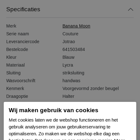
Specificaties
Merk
Banana Moon
Serie naam
Couture
Leveranciercode
Jotrao
Bestelcode
641503484
Kleur
Blauw
Materiaal
Lycra
Sluiting
striksluiting
Wasvoorschrift
handwas
Kenmerk
Voorgevormd zonder beugel
Draagoptie
Halter
Wij maken gebruik van cookies
Met cookies laten we de webshop functioneren en het
gebruik analyseren om jouw gebruikerservaring te
Gerelateerde producten
optimaliseren. Zo maken we de webshop elke dag een