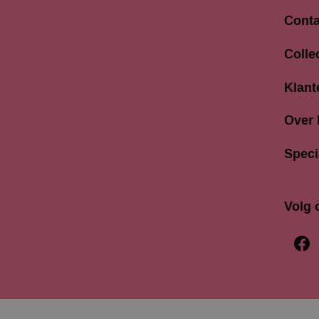
Conta
Langes
Colle
3811 A
033 4
Klant
info@b
Over
Speci
Volg 