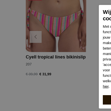
Wi
co
Met 
func
jouw 
make
bete
mani
Cyell tropical lines bikinislip
priva
207
'acc
voor
€ 31,99
€ 39,99
funct
welk
hier
.