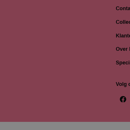
Conta
Langes
Colle
3811 A
033 4
Klant
info@b
Over
Speci
Volg 