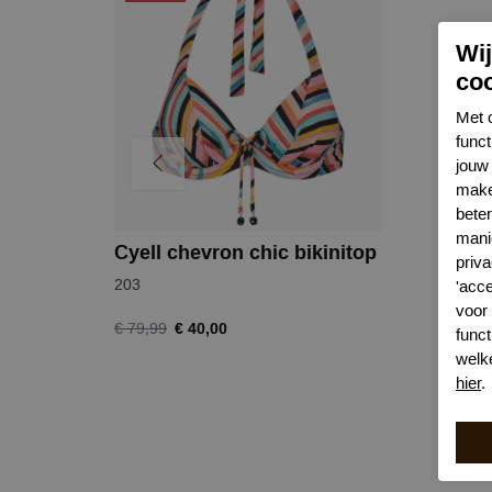
Wi
co
Met 
func
jouw 
make
bete
mani
Cyell chevron chic bikinitop
priva
203
'acc
voor
€ 40,00
€ 79,99
funct
welk
hier
.