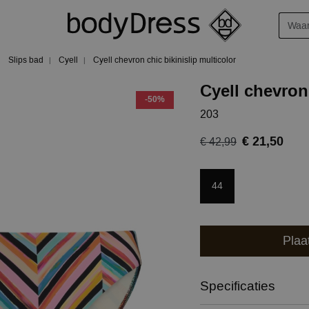
Slips bad
Cyell
Cyell chevron chic bikinislip multicolor
Cyell chevron 
-50%
203
€ 21,50
€ 42,99
44
Plaa
Specificaties