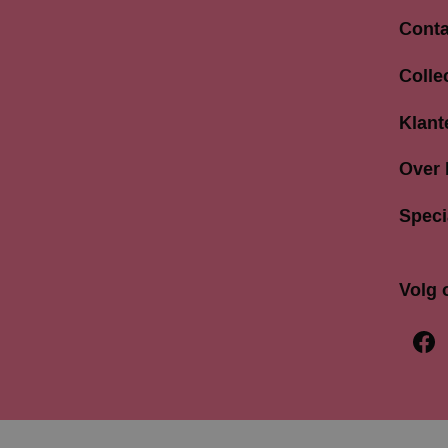
Conta
Langes
Colle
3811 A
033 4
Klant
info@b
Over
Speci
Volg 