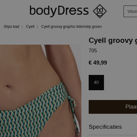
Slips bad
Cyell
Cyell groovy graphic bikinislip groen
Cyell groovy 
705
€ 49,99
40
Plaa
Specificaties