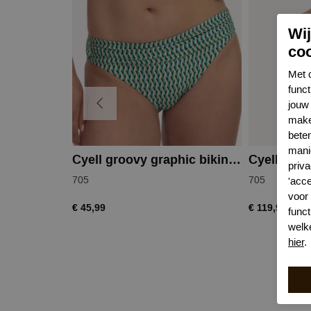
Wi
co
Met 
func
jouw 
make
bete
mani
Cyell groovy graphic bikinislip
priva
705
705
'acc
voor
€ 45,99
€ 119,99
funct
welk
hier
.