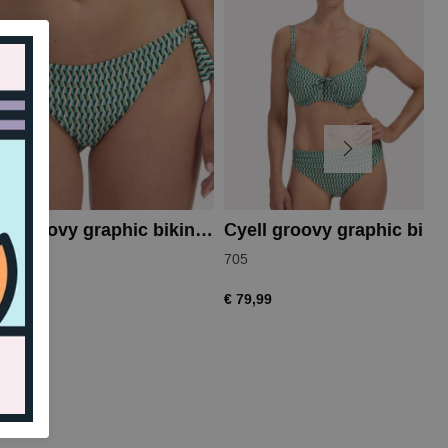
Cyell groovy graphic bikinislip
705
,99
€ 79,99