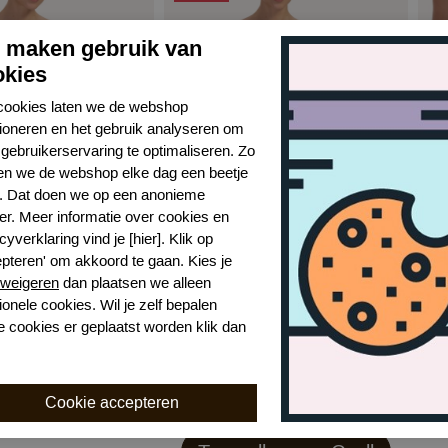
j maken gebruik van
okies
cookies laten we de webshop
tioneren en het gebruik analyseren om
gebruikerservaring te optimaliseren. Zo
n we de webshop elke dag een beetje
r. Dat doen we op een anonieme
er. Meer informatie over cookies en
Cyell groovy graphic badpak
Cyell groovy graphic bikinitop
cyverklaring vind je [hier]. Klik op
705
705
epteren' om akkoord te gaan. Kies je
weigeren
dan plaatsen we alleen
€ 71,99
€ 39
€ 89,99
ionele cookies. Wil je zelf bepalen
e cookies er geplaatst worden klik dan