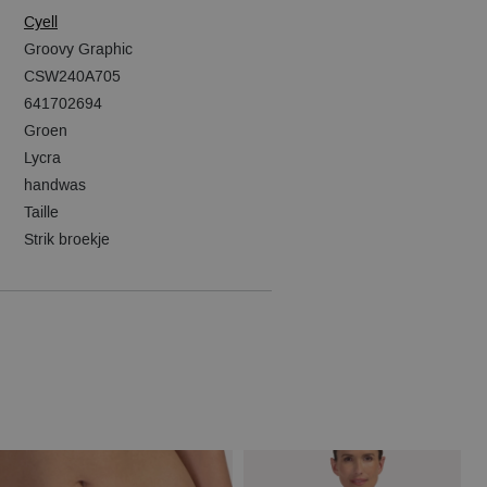
Cyell
Groovy Graphic
CSW240A705
641702694
Groen
Lycra
handwas
Taille
Strik broekje