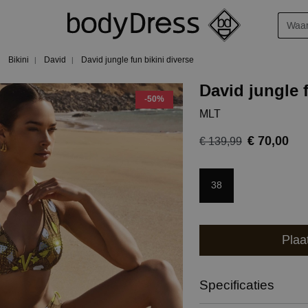
Bikini
David
David jungle fun bikini diverse
David jungle 
-50%
MLT
€ 70,00
€ 139,99
38
Plaa
Specificaties