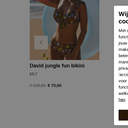
Wi
co
Met 
func
jouw 
make
bete
mani
David jungle fun bikini
priva
MLT
'acc
voor
€ 70,00
€ 139,99
funct
welk
hier
.