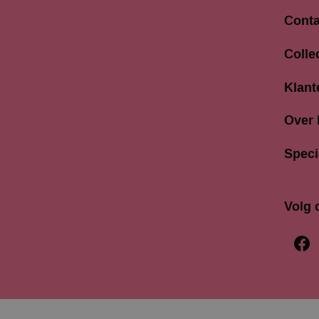
Conta
Langes
Colle
3811 A
033 4
Klant
info@b
Over
Speci
Volg 