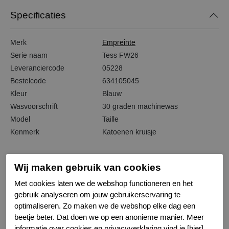
Specificaties
Merk
Empreinte
Serie naam
Tess FW26
Leveranciercode
05228
Bestelcode
634105045
Kleur
Blauw
Wasvoorschrift
30 graden machinewas
Model
Taille
Kenmerk
Katoenen kruisje
Wij maken gebruik van cookies
Met cookies laten we de webshop functioneren en het
Gerelateerde producten
gebruik analyseren om jouw gebruikerservaring te
optimaliseren. Zo maken we de webshop elke dag een
beetje beter. Dat doen we op een anonieme manier. Meer
informatie over cookies en privacyverklaring vind je [hier].