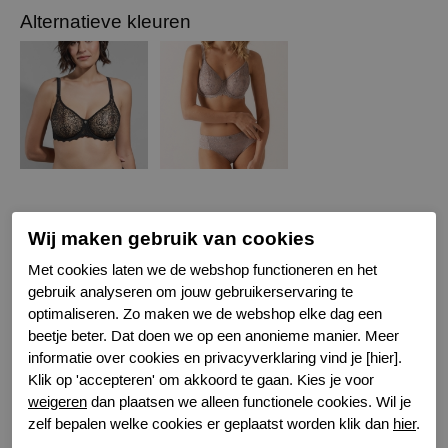
Alternatieve kleuren
Specificaties
Wij maken gebruik van cookies
Met cookies laten we de webshop functioneren en het
Merk
Empreinte
gebruik analyseren om jouw gebruikerservaring te
Serie naam
Cassiopee
optimaliseren. Zo maken we de webshop elke dag een
Leveranciercode
07151
beetje beter. Dat doen we op een anonieme manier. Meer
Bestelcode
631101678
informatie over cookies en privacyverklaring vind je [hier].
Kleur
Roze
Klik op 'accepteren' om akkoord te gaan. Kies je voor
weigeren
dan plaatsen we alleen functionele cookies. Wil je
Sluiting
Haaksluiting
zelf bepalen welke cookies er geplaatst worden klik dan
hier
.
Wasvoorschrift
handwas