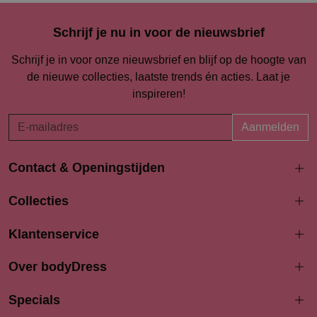
Schrijf je nu in voor de nieuwsbrief
Schrijf je in voor onze nieuwsbrief en blijf op de hoogte van
de nieuwe collecties, laatste trends én acties. Laat je
inspireren!
Aanmelden
Contact & Openingstijden
Langestraat 94-96
Collecties
3811 AK Amersfoort
033 4690704
Klantenservice
info@bodydress.nl
Over bodyDress
Openingstijden
Maandag
Specials
13:00 - 17:30