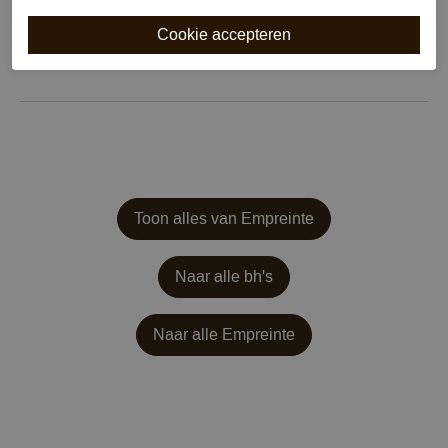
Nachtmode
Verstelbare bandjes
Kenmerk
Niet voorgevormd met beugel
Draagoptie
Valt weg onder wit
Toon alles van Empreinte
Naar alle bh's
Naar alle
Empreinte