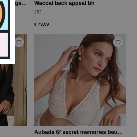
Aubade 6g poetic delights beugel bh
Wacoal back appeal bh
253
€ 79,99
Aubade 6f secret memories beugel bh