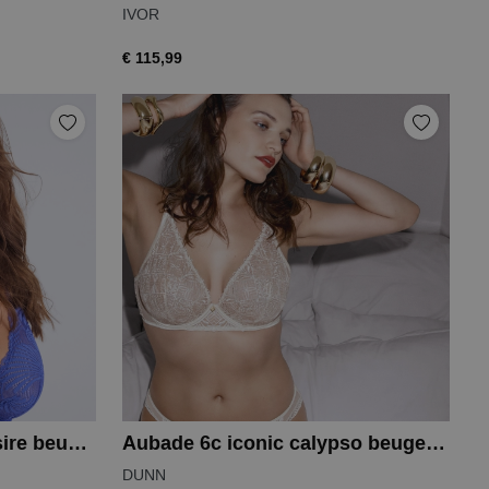
IVOR
€ 115,99
Aubade 2a rhythm of desire beugel bh
Aubade 6c iconic calypso beugel bh
DUNN