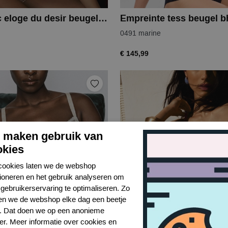
Aubade 7c eloge du desir beugel bh
Empreinte tess beugel b
0491 marine
€ 145,99
j maken gebruik van
okies
cookies laten we de webshop
tioneren en het gebruik analyseren om
gebruikerservaring te optimaliseren. Zo
n we de webshop elke dag een beetje
r. Dat doen we op een anonieme
er. Meer informatie over cookies en