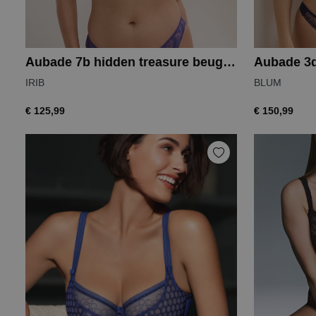
Aubade 7b hidden treasure beugelbh
Aubade 3d
IRIB
BLUM
€ 125,99
€ 150,99