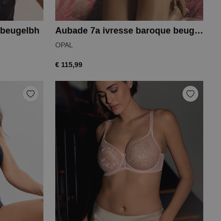
 beugelbh
Aubade 7a ivresse baroque beugel bh
OPAL
€ 115,99