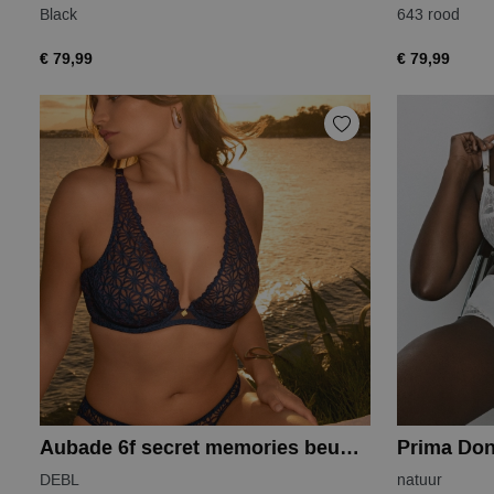
Black
643 rood
€ 79,99
€ 79,99
Aubade 6f secret memories beugel bh
Prima Don
DEBL
natuur