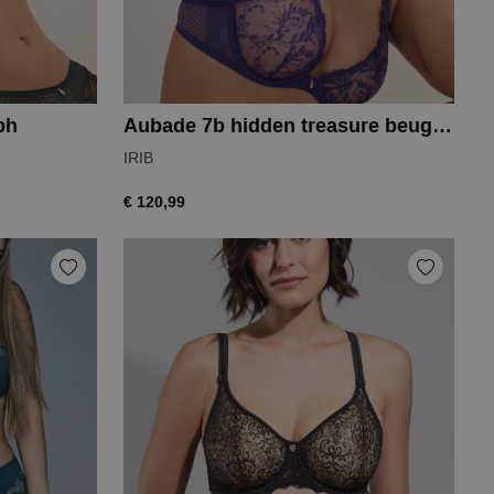
bh
Aubade 7b hidden treasure beugelbh
IRIB
€ 120,99