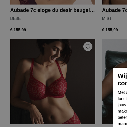
Aubade 7c eloge du desir beugel bh
DEBE
MIST
€ 155,99
€ 155,99
Wi
co
Met 
func
jouw 
make
bete
mani