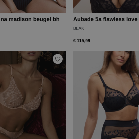
na madison beugel bh
Aubade 5a flawless love
BLAK
€ 115,99