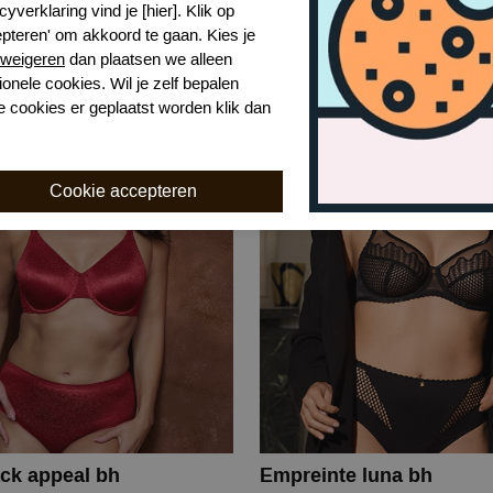
Twist by Prima Donna kero beugel bh
cyverklaring vind je [hier]. Klik op
epteren' om akkoord te gaan. Kies je
SKYW
weigeren
dan plaatsen we alleen
ionele cookies. Wil je zelf bepalen
€ 115,99
e cookies er geplaatst worden klik dan
ck appeal bh
Empreinte luna bh