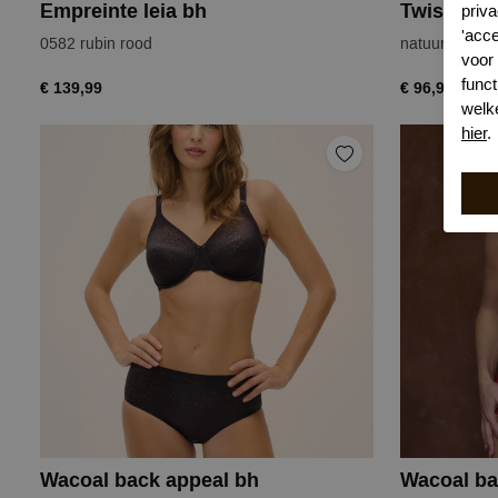
Empreinte leia bh
priva
'acc
0582 rubin rood
natuur
voor
funct
€ 139,99
€ 96,99
welk
hier
.
Wacoal back appeal bh
Wacoal ba