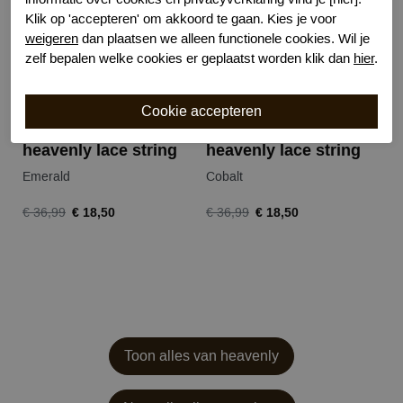
Klik op 'accepteren' om akkoord te gaan. Kies je voor
weigeren
dan plaatsen we alleen functionele cookies. Wil je
zelf bepalen welke cookies er geplaatst worden klik dan
hier
.
heavenly lace string
heavenly lace string
h
Emerald
Cobalt
Co
€ 18,50
€ 18,50
€ 36,99
€ 36,99
€ 
Toon alles van heavenly