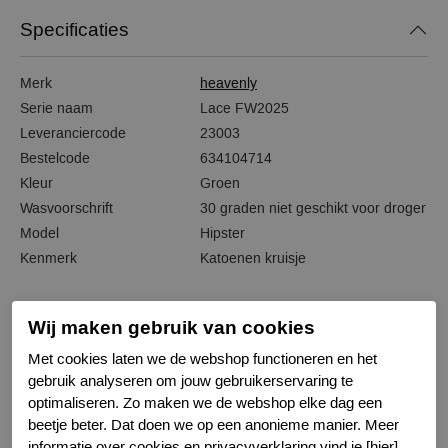
Specificaties
Merk
heavenly
Serie naam
Lace FW2025
Leveranciercode
23003
Bestelcode
634104714
Kleur
Groen
Wasvoorschrift
30 graden niet geschikt voor droger
Model
Hipster
Kenmerk
Katoenen kruisje
Wij maken gebruik van cookies
Met cookies laten we de webshop functioneren en het
Gerelateerde producten
gebruik analyseren om jouw gebruikerservaring te
optimaliseren. Zo maken we de webshop elke dag een
beetje beter. Dat doen we op een anonieme manier. Meer
-50%
-50%
informatie over cookies en privacyverklaring vind je [hier].