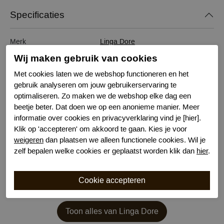
Specificaties
Merk
Linga Dore
Serie naam
Coral
Wij maken gebruik van cookies
Leveranciercode
6607P
Met cookies laten we de webshop functioneren en het
Bestelcode
621902872
gebruik analyseren om jouw gebruikerservaring te
Kleur
Oranje
optimaliseren. Zo maken we de webshop elke dag een
Materiaal
Polyamide
beetje beter. Dat doen we op een anonieme manier. Meer
Wasvoorschrift
30 graden niet geschikt voor droger
informatie over cookies en privacyverklaring vind je [hier].
Klik op 'accepteren' om akkoord te gaan. Kies je voor
Nachtmode
Verstelbare bandjes
weigeren
dan plaatsen we alleen functionele cookies. Wil je
zelf bepalen welke cookies er geplaatst worden klik dan
hier
.
Toon alles van Linga Dore