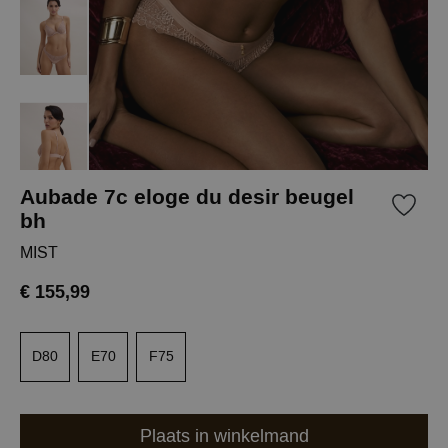
Aubade 7c eloge du desir beugel
bh
MIST
€ 155,99
D80
E70
F75
Plaats in winkelmand