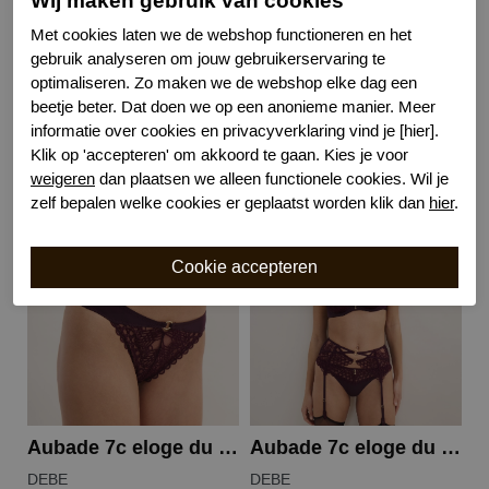
Wij maken gebruik van cookies
Wasvoorschrift
handwas
Nachtmode
Verstelbare bandjes
Met cookies laten we de webshop functioneren en het
Kenmerk
Niet voorgevormd met beugel
gebruik analyseren om jouw gebruikerservaring te
optimaliseren. Zo maken we de webshop elke dag een
beetje beter. Dat doen we op een anonieme manier. Meer
informatie over cookies en privacyverklaring vind je [hier].
Klik op 'accepteren' om akkoord te gaan. Kies je voor
Gerelateerde producten
weigeren
dan plaatsen we alleen functionele cookies. Wil je
zelf bepalen welke cookies er geplaatst worden klik dan
hier
.
Aubade 7c eloge du desir slip
Aubade 7c eloge du desir jarretel
DEBE
DEBE
D