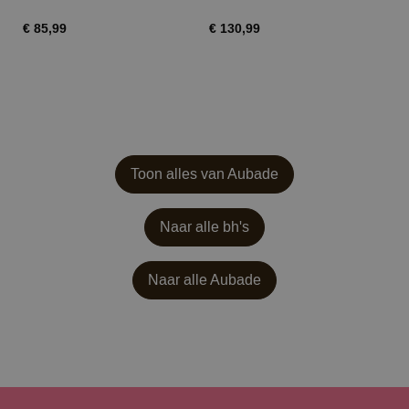
€ 85,99
€ 130,99
€ 
Toon alles van Aubade
Naar alle bh's
Naar alle
Aubade