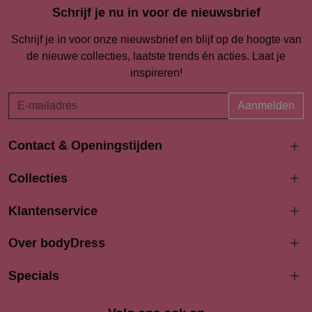
Schrijf je nu in voor de nieuwsbrief
Schrijf je in voor onze nieuwsbrief en blijf op de hoogte van
de nieuwe collecties, laatste trends én acties. Laat je
inspireren!
Aanmelden
Contact & Openingstijden
Langestraat 94-96
Collecties
3811 AK Amersfoort
033 4690704
Klantenservice
info@bodydress.nl
Over bodyDress
Openingstijden
Maandag
Specials
13:00 - 17:30
Dinsdag
9:30 - 17:30
Woensdag
9.30 - 17.30